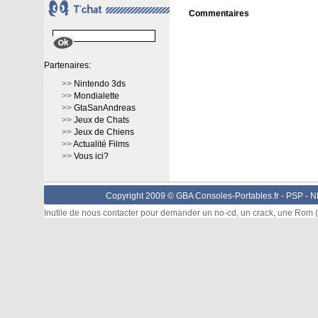
Commentaires
Partenaires:
>>
Nintendo 3ds
>>
Mondialette
>>
GtaSanAndreas
>>
Jeux de Chats
>>
Jeux de Chiens
>>
Actualité Films
>>
Vous ici?
Copyright 2009 © GBA Consoles-Portables.fr -
PSP
-
N
Inutile de nous contacter pour demander un no-cd, un crack, une Rom (