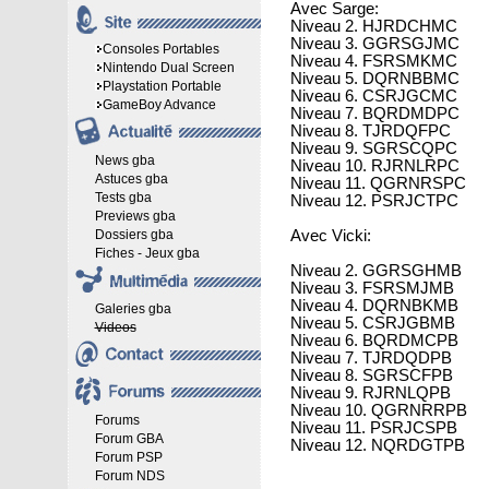
Avec Sarge:
Niveau 2. HJRDCHMC
Niveau 3. GGRSGJMC
Consoles Portables
Niveau 4. FSRSMKMC
Nintendo Dual Screen
Niveau 5. DQRNBBMC
Playstation Portable
Niveau 6. CSRJGCMC
GameBoy Advance
Niveau 7. BQRDMDPC
Niveau 8. TJRDQFPC
Niveau 9. SGRSCQPC
News gba
Niveau 10. RJRNLRPC
Astuces gba
Niveau 11. QGRNRSPC
Tests gba
Niveau 12. PSRJCTPC
Previews gba
Dossiers gba
Avec Vicki:
Fiches - Jeux gba
Niveau 2. GGRSGHMB
Niveau 3. FSRSMJMB
Niveau 4. DQRNBKMB
Galeries gba
Niveau 5. CSRJGBMB
Videos
Niveau 6. BQRDMCPB
Niveau 7. TJRDQDPB
Niveau 8. SGRSCFPB
Niveau 9. RJRNLQPB
Niveau 10. QGRNRRPB
Forums
Niveau 11. PSRJCSPB
Forum GBA
Niveau 12. NQRDGTPB
Forum PSP
Forum NDS