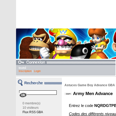
Invité
Inscription
|
Login
Astuces Game Boy Advance GBA
Army Men Advance
0 membre(s)
Entrez le code
NQRDGTP
10 visiteurs
Flux RSS GBA
Codes des différents niveau