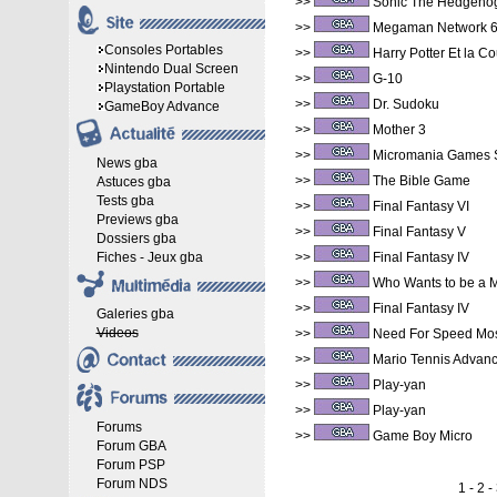
>>
Sonic The Hedgeho
>>
Megaman Network 
Consoles Portables
>>
Harry Potter Et la C
Nintendo Dual Screen
>>
G-10
Playstation Portable
>>
Dr. Sudoku
GameBoy Advance
>>
Mother 3
>>
Micromania Games
News gba
>>
The Bible Game
Astuces gba
Tests gba
>>
Final Fantasy VI
Previews gba
>>
Final Fantasy V
Dossiers gba
Fiches - Jeux gba
>>
Final Fantasy IV
>>
Who Wants to be a Mi
>>
Final Fantasy IV
Galeries gba
Videos
>>
Need For Speed Mo
>>
Mario Tennis Advan
>>
Play-yan
>>
Play-yan
Forums
>>
Game Boy Micro
Forum GBA
Forum PSP
Forum NDS
1 -
2
-