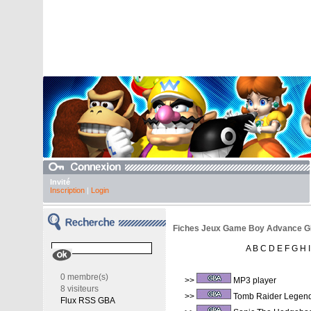
Invité
Inscription
|
Login
Fiches Jeux Game Boy Advance G
A
B
C
D
E
F
G
H
I
0 membre(s)
>>
MP3 player
8 visiteurs
>>
Tomb Raider Legen
Flux RSS GBA