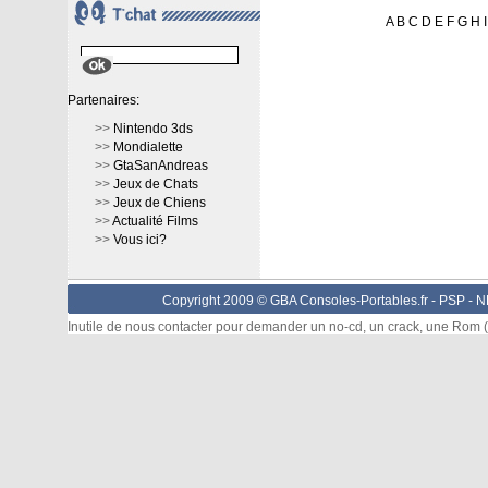
A
B
C
D
E
F
G
H
I
Partenaires:
>>
Nintendo 3ds
>>
Mondialette
>>
GtaSanAndreas
>>
Jeux de Chats
>>
Jeux de Chiens
>>
Actualité Films
>>
Vous ici?
Copyright 2009 © GBA Consoles-Portables.fr -
PSP
-
N
Inutile de nous contacter pour demander un no-cd, un crack, une Rom (