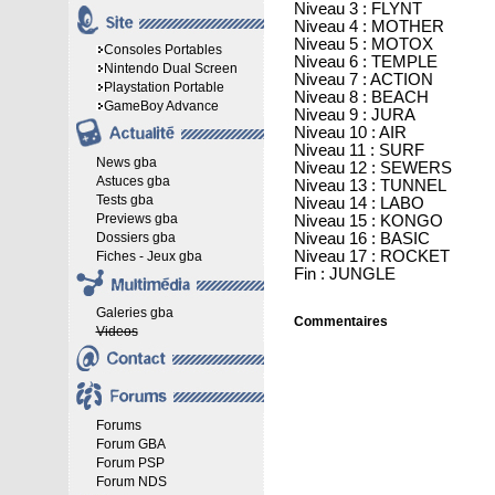
Niveau 3 : FLYNT
Niveau 4 : MOTHER
Niveau 5 : MOTOX
Consoles Portables
Niveau 6 : TEMPLE
Nintendo Dual Screen
Niveau 7 : ACTION
Playstation Portable
Niveau 8 : BEACH
GameBoy Advance
Niveau 9 : JURA
Niveau 10 : AIR
Niveau 11 : SURF
News gba
Niveau 12 : SEWERS
Astuces gba
Niveau 13 : TUNNEL
Tests gba
Niveau 14 : LABO
Previews gba
Niveau 15 : KONGO
Dossiers gba
Niveau 16 : BASIC
Niveau 17 : ROCKET
Fiches - Jeux gba
Fin : JUNGLE
Galeries gba
Commentaires
Videos
Forums
Forum GBA
Forum PSP
Forum NDS