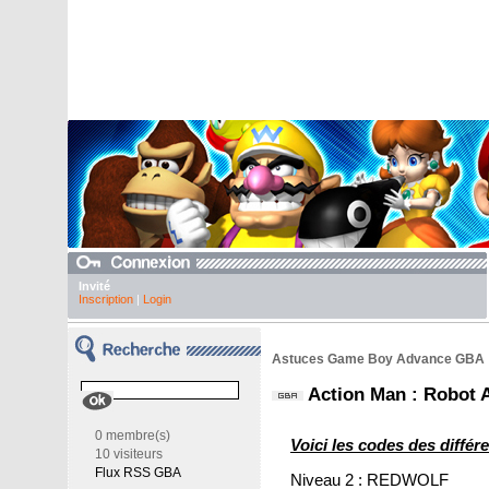
Invité
Inscription
|
Login
Astuces Game Boy Advance GBA
Action Man : Robot 
0 membre(s)
Voici les codes des différ
10 visiteurs
Flux RSS GBA
Niveau 2 : REDWOLF