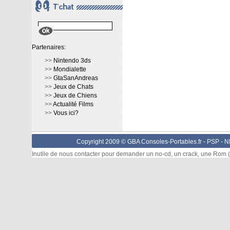
Partenaires:
>>
Nintendo 3ds
>>
Mondialette
>>
GtaSanAndreas
>>
Jeux de Chats
>>
Jeux de Chiens
>>
Actualité Films
>>
Vous ici?
Copyright 2009 © GBA Consoles-Portables.fr -
PSP
-
N
Inutile de nous contacter pour demander un no-cd, un crack, une Rom (