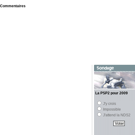
Commentaires
La PSP2 pour 2009
J'y crois
Impossible
J'attend la NDS2