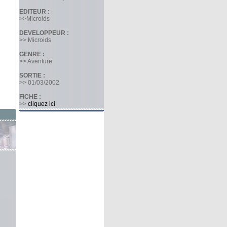
EDITEUR :
>>Microids
DEVELOPPEUR :
>> Microids
GENRE :
>> Aventure
SORTIE :
>> 01/03/2002
FICHE :
>>
cliquez ici