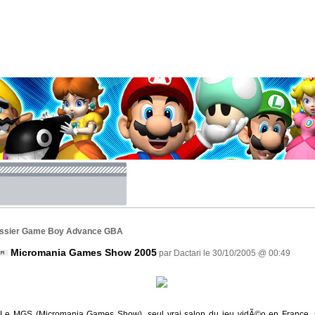
ssier Game Boy Advance GBA
Micromania Games Show 2005
par Dactari le 30/10/2005 @ 00:49
Le MGS (Micromania Games Show), seul vrai salon du jeu vidÃ©o en France, 