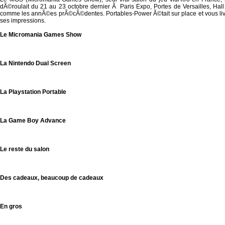
dÃ©roulait du 21 au 23 octobre dernier Ã Paris Expo, Portes de Versailles, Hall
comme les annÃ©es prÃ©cÃ©dentes. Portables-Power Ã©tait sur place et vous li
ses impressions.
Le Micromania Games Show
La Nintendo Dual Screen
La Playstation Portable
La Game Boy Advance
Le reste du salon
Des cadeaux, beaucoup de cadeaux
En gros