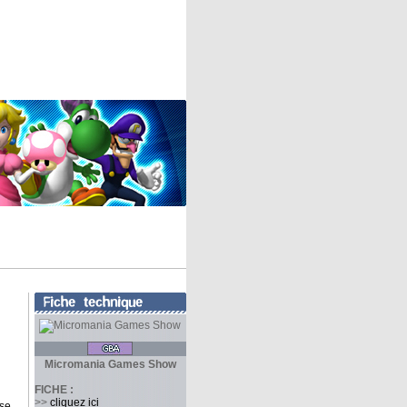
Micromania Games Show
FICHE :
>>
cliquez ici
se