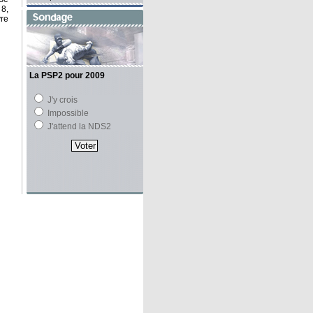
 8,
vre
La PSP2 pour 2009
J'y crois
Impossible
J'attend la NDS2