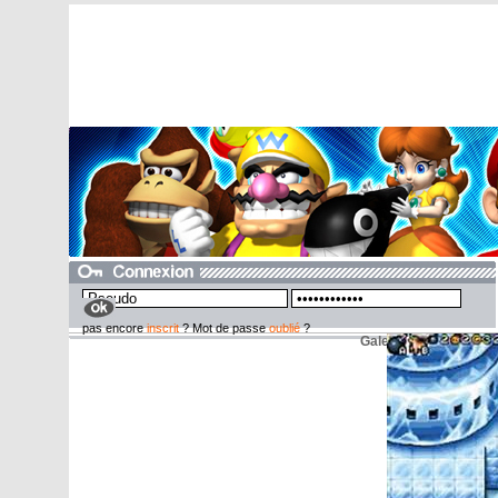
pas encore
inscrit
? Mot de passe
oublié
?
Galerie Game Boy A