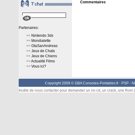
Commentaires
Partenaires:
>>
Nintendo 3ds
>>
Mondialette
>>
GtaSanAndreas
>>
Jeux de Chats
>>
Jeux de Chiens
>>
Actualité Films
>>
Vous ici?
Copyright 2009 © GBA Consoles-Portables.fr -
PSP
-
N
Inutile de nous contacter pour demander un no-cd, un crack, une Rom (