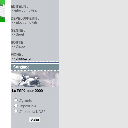
EDITEUR :
>>Electronic Arts
DEVELOPPEUR :
>> Electronic Arts
GENRE :
>> Sport
SORTIE :
>> Dispo
FICHE :
>>
cliquez ici
La PSP2 pour 2009
J'y crois
Impossible
J'attend la NDS2