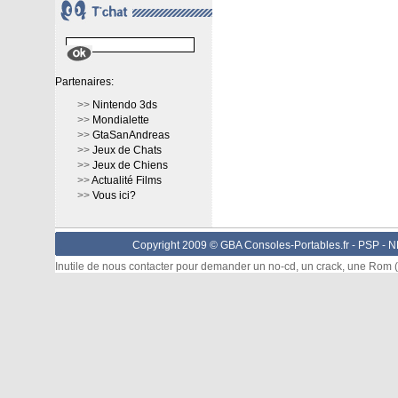
Partenaires:
>>
Nintendo 3ds
>>
Mondialette
>>
GtaSanAndreas
>>
Jeux de Chats
>>
Jeux de Chiens
>>
Actualité Films
>>
Vous ici?
Copyright 2009 © GBA Consoles-Portables.fr -
PSP
-
N
Inutile de nous contacter pour demander un no-cd, un crack, une Rom (