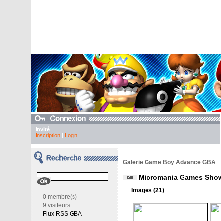
Invité
Inscription
|
Login
Galerie Game Boy Advance GBA
Micromania Games Sho
Images (21)
0 membre(s)
9 visiteurs
Flux RSS GBA