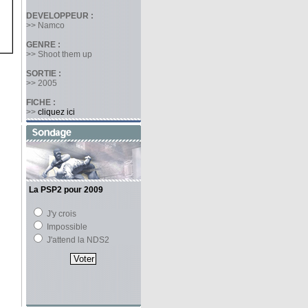
DEVELOPPEUR :
>> Namco
GENRE :
>> Shoot them up
SORTIE :
>> 2005
FICHE :
>>
cliquez ici
La PSP2 pour 2009
J'y crois
Impossible
J'attend la NDS2