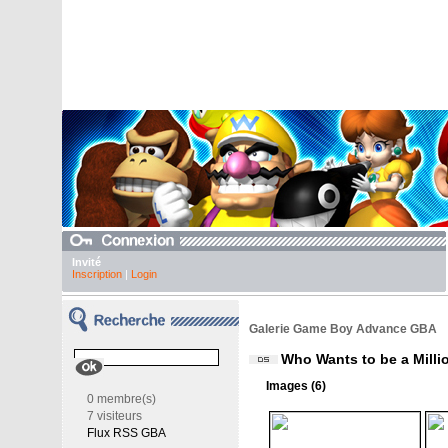
Invité
Inscription
|
Login
Galerie Game Boy Advance GBA
Who Wants to be a Millio
Images (6)
0 membre(s)
7 visiteurs
Flux RSS GBA