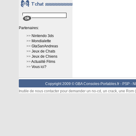
Partenaires:
>>
Nintendo 3ds
>>
Mondialette
>>
GtaSanAndreas
>>
Jeux de Chats
>>
Jeux de Chiens
>>
Actualité Films
>>
Vous ici?
Copyright 2009 © GBA Consoles-Portables.fr -
PSP
-
N
Inutile de nous contacter pour demander un no-cd, un crack, une Rom (