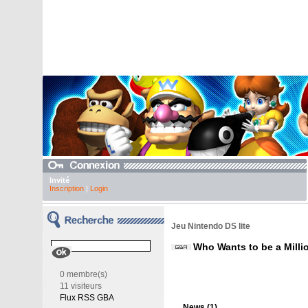
Invité
Inscription
|
Login
Jeu Nintendo DS lite
Who Wants to be a Millio
0 membre(s)
11 visiteurs
Flux RSS GBA
News (1)