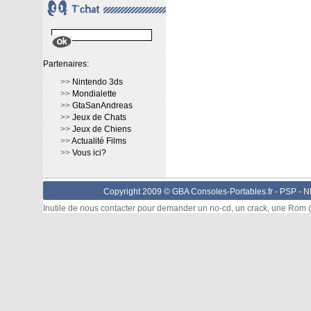
Partenaires:
>>
Nintendo 3ds
>>
Mondialette
>>
GtaSanAndreas
>>
Jeux de Chats
>>
Jeux de Chiens
>>
Actualité Films
>>
Vous ici?
Copyright 2009 © GBA Consoles-Portables.fr -
PSP
-
N
Inutile de nous contacter pour demander un no-cd, un crack, une Rom (