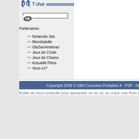
Partenaires:
>>
Nintendo 3ds
>>
Mondialette
>>
GtaSanAndreas
>>
Jeux de Chats
>>
Jeux de Chiens
>>
Actualité Films
>>
Vous ici?
Copyright 2009 © GBA Consoles-Portables.fr -
PSP
-
N
Inutile de nous contacter pour demander un no-cd, un crack, une Rom (