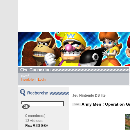
Invité
Inscription
|
Login
Jeu Nintendo DS lite
Army Men : Operation G
0 membre(s)
13 visiteurs
Flux RSS GBA