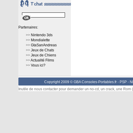
Partenaires:
>>
Nintendo 3ds
>>
Mondialette
>>
GtaSanAndreas
>>
Jeux de Chats
>>
Jeux de Chiens
>>
Actualité Films
>>
Vous ici?
Copyright 2009 © GBA Consoles-Portables.fr -
PSP
-
N
Inutile de nous contacter pour demander un no-cd, un crack, une Rom (