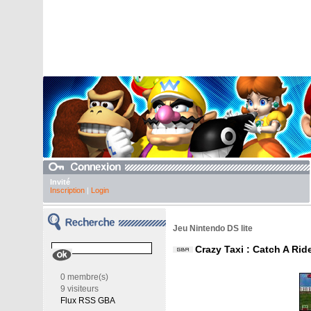
Invité
Inscription
|
Login
Jeu Nintendo DS lite
Crazy Taxi : Catch A Rid
0 membre(s)
9 visiteurs
Flux RSS GBA