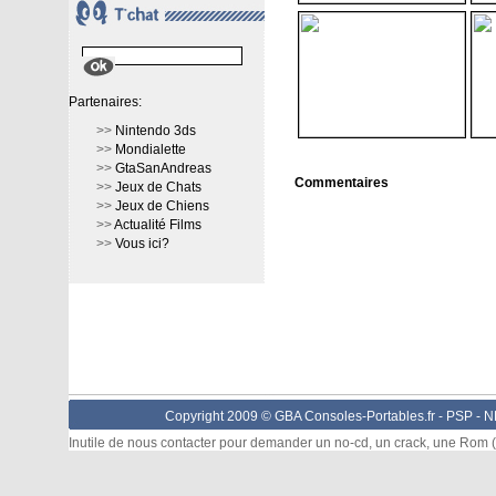
Partenaires:
>>
Nintendo 3ds
>>
Mondialette
>>
GtaSanAndreas
Commentaires
>>
Jeux de Chats
>>
Jeux de Chiens
>>
Actualité Films
>>
Vous ici?
Copyright 2009 © GBA Consoles-Portables.fr -
PSP
-
N
Inutile de nous contacter pour demander un no-cd, un crack, une Rom (