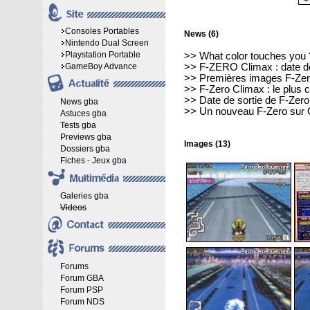
Consoles Portables
News (6)
Nintendo Dual Screen
Playstation Portable
>>
What color touches you 
GameBoy Advance
>>
F-ZERO Climax : date de
>>
Premières images F-Ze
>>
F-Zero Climax : le plus 
>>
Date de sortie de F-Zer
News gba
>>
Un nouveau F-Zero sur 
Astuces gba
Tests gba
Previews gba
Images (13)
Dossiers gba
Fiches - Jeux gba
Galeries gba
Videos
Forums
Forum GBA
Forum PSP
Forum NDS