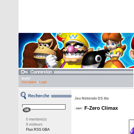
Invité
Inscription
|
Login
Jeu Nintendo DS lite
F-Zero Climax
0 membre(s)
9 visiteurs
Flux RSS GBA