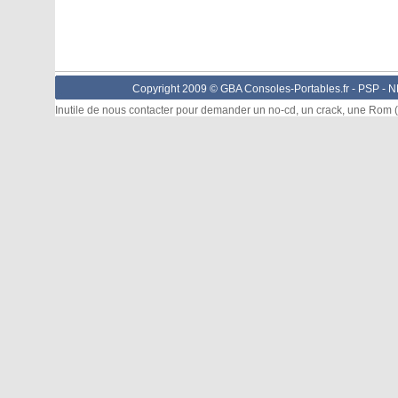
Copyright 2009 © GBA Consoles-Portables.fr -
PSP
-
N
Inutile de nous contacter pour demander un no-cd, un crack, une Rom (