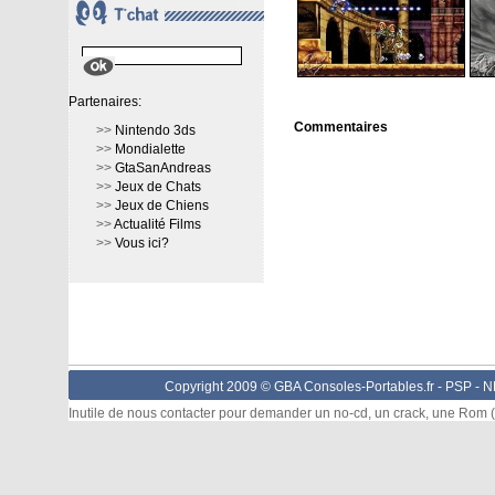
Partenaires:
Commentaires
>>
Nintendo 3ds
>>
Mondialette
>>
GtaSanAndreas
>>
Jeux de Chats
>>
Jeux de Chiens
>>
Actualité Films
>>
Vous ici?
Copyright 2009 © GBA Consoles-Portables.fr -
PSP
-
N
Inutile de nous contacter pour demander un no-cd, un crack, une Rom (