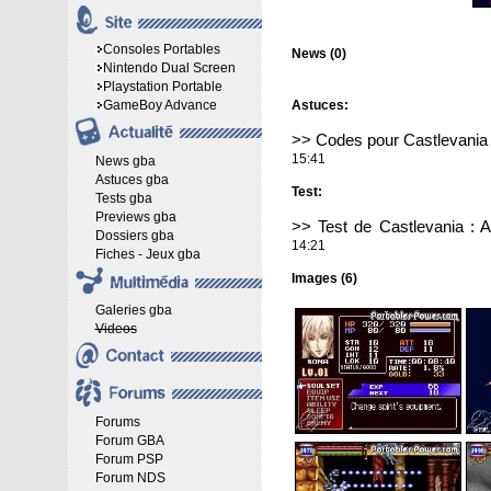
Consoles Portables
News (0)
Nintendo Dual Screen
Playstation Portable
GameBoy Advance
Astuces:
>>
Codes pour Castlevania 
15:41
News gba
Astuces gba
Test:
Tests gba
Previews gba
>>
Test de Castlevania : 
Dossiers gba
14:21
Fiches - Jeux gba
Images (6)
Galeries gba
Videos
Forums
Forum GBA
Forum PSP
Forum NDS