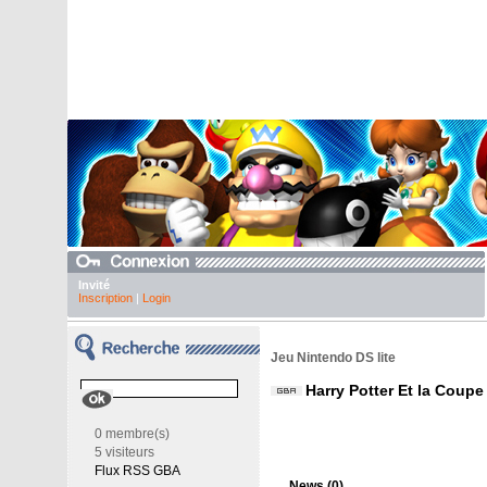
Invité
Inscription
|
Login
Jeu Nintendo DS lite
Harry Potter Et la Coupe
0 membre(s)
5 visiteurs
Flux RSS GBA
News (0)