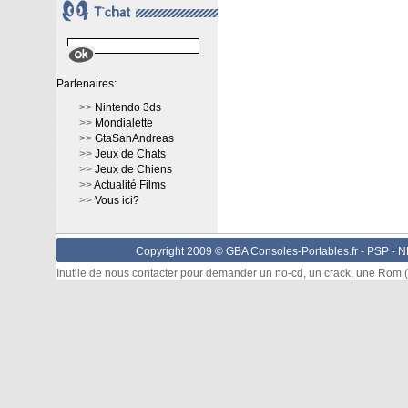
Partenaires:
>>
Nintendo 3ds
>>
Mondialette
>>
GtaSanAndreas
>>
Jeux de Chats
>>
Jeux de Chiens
>>
Actualité Films
>>
Vous ici?
Copyright 2009 © GBA Consoles-Portables.fr -
PSP
-
N
Inutile de nous contacter pour demander un no-cd, un crack, une Rom (