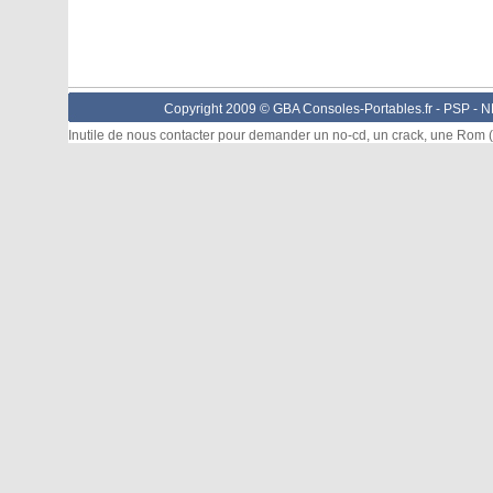
Copyright 2009 © GBA Consoles-Portables.fr -
PSP
-
N
Inutile de nous contacter pour demander un no-cd, un crack, une Rom (