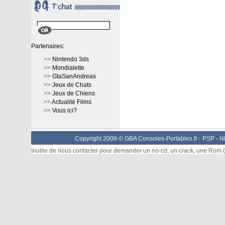
Partenaires:
>>
Nintendo 3ds
>>
Mondialette
>>
GtaSanAndreas
>>
Jeux de Chats
>>
Jeux de Chiens
>>
Actualité Films
>>
Vous ici?
Copyright 2009 © GBA Consoles-Portables.fr -
PSP
-
N
Inutile de nous contacter pour demander un no-cd, un crack, une Rom (