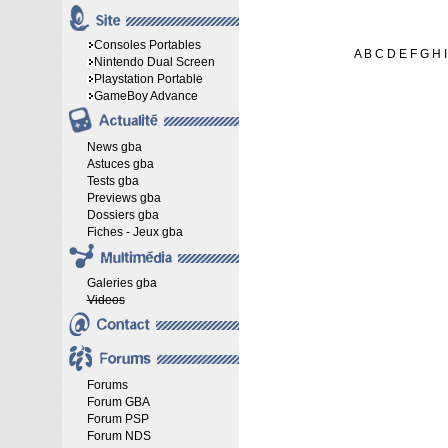
Consoles Portables
A
B
C
D
E
F
G
H
I
Nintendo Dual Screen
Playstation Portable
GameBoy Advance
News gba
Astuces gba
Tests gba
Previews gba
Dossiers gba
Fiches - Jeux gba
Galeries gba
Videos
Forums
Forum GBA
Forum PSP
Forum NDS