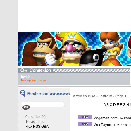
Invité
Inscription
|
Login
Astuces GBA - Lettre M - Page 1
A
B
C
D
E
F
G
H
I
0 membre(s)
Megaman Zero
-
le 27/0
16 visiteurs
Max Payne
-
le 27/02/20
Flux RSS GBA