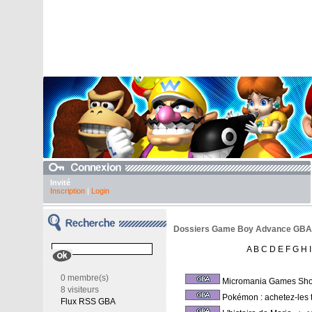
Invité
Inscription
|
Login
Dossiers Game Boy Advance GBA - 
A
B
C
D
E
F
G
H
I
0 membre(s)
Micromania Games Sh
8 visiteurs
Pokémon : achetez-les 
Flux RSS GBA