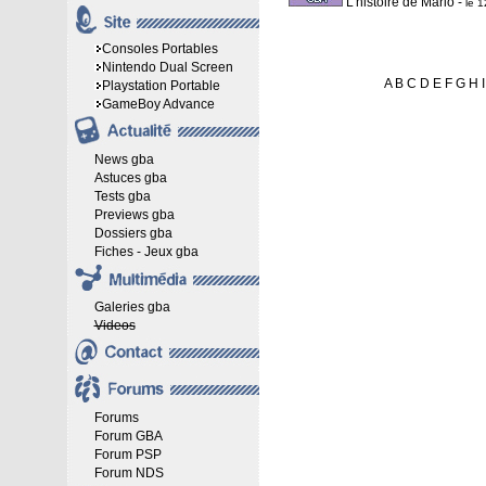
L'histoire de Mario
-
le 
Consoles Portables
Nintendo Dual Screen
A
B
C
D
E
F
G
H
I
Playstation Portable
GameBoy Advance
News gba
Astuces gba
Tests gba
Previews gba
Dossiers gba
Fiches - Jeux gba
Galeries gba
Videos
Forums
Forum GBA
Forum PSP
Forum NDS