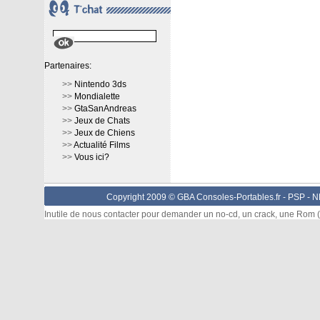
Partenaires:
>>
Nintendo 3ds
>>
Mondialette
>>
GtaSanAndreas
>>
Jeux de Chats
>>
Jeux de Chiens
>>
Actualité Films
>>
Vous ici?
Copyright 2009 © GBA Consoles-Portables.fr -
PSP
-
N
Inutile de nous contacter pour demander un no-cd, un crack, une Rom (