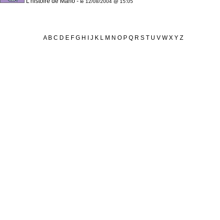
L'histoire de Mario
-
le 12/08/2004 @ 15:05
A
B
C
D
E
F
G
H
I
J
K
L
M
N
O
P
Q
R
S
T
U
V
W
X
Y
Z