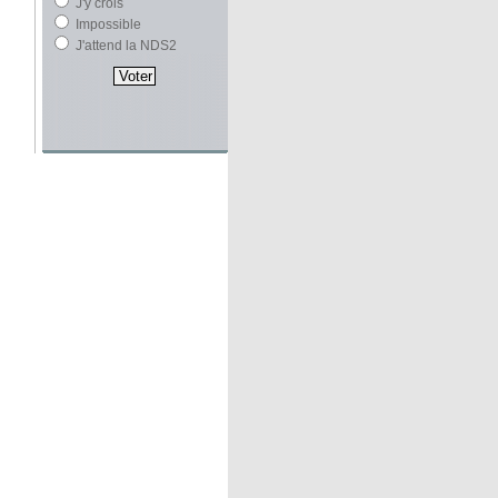
J'y crois
Impossible
J'attend la NDS2