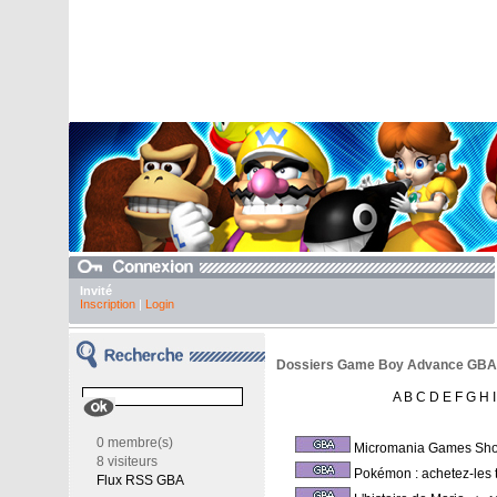
Invité
Inscription
|
Login
Dossiers Game Boy Advance GBA - 
A
B
C
D
E
F
G
H
I
0 membre(s)
Micromania Games Sh
8 visiteurs
Pokémon : achetez-les 
Flux RSS GBA