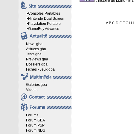
L'histoire de Mario
-
le 
Consoles Portables
Nintendo Dual Screen
A
B
C
D
E
F
G
H
I
Playstation Portable
GameBoy Advance
News gba
Astuces gba
Tests gba
Previews gba
Dossiers gba
Fiches - Jeux gba
Galeries gba
Videos
Forums
Forum GBA
Forum PSP
Forum NDS