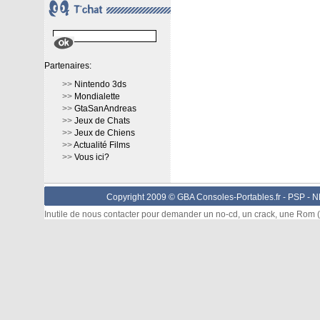
Partenaires:
>>
Nintendo 3ds
>>
Mondialette
>>
GtaSanAndreas
>>
Jeux de Chats
>>
Jeux de Chiens
>>
Actualité Films
>>
Vous ici?
Copyright 2009 © GBA Consoles-Portables.fr -
PSP
-
N
Inutile de nous contacter pour demander un no-cd, un crack, une Rom (