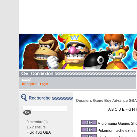
Invité
Inscription
|
Login
Dossiers Game Boy Advance GBA - 
A
B
C
D
E
F
G
H
I
0 membre(s)
Micromania Games Sh
16 visiteurs
Pokémon : achetez-les 
Flux RSS GBA