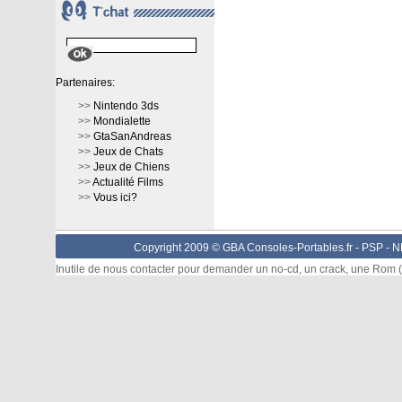
Partenaires:
>>
Nintendo 3ds
>>
Mondialette
>>
GtaSanAndreas
>>
Jeux de Chats
>>
Jeux de Chiens
>>
Actualité Films
>>
Vous ici?
Copyright 2009 © GBA Consoles-Portables.fr -
PSP
-
N
Inutile de nous contacter pour demander un no-cd, un crack, une Rom (