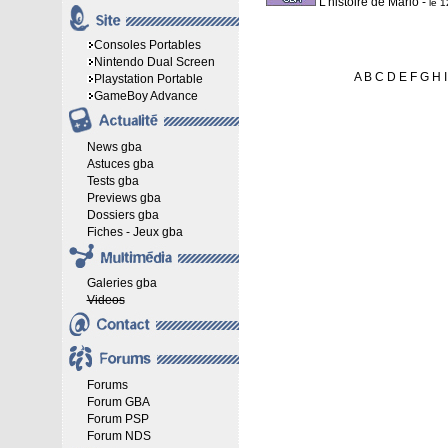
L'histoire de Mario
-
le 
Consoles Portables
Nintendo Dual Screen
A
B
C
D
E
F
G
H
I
Playstation Portable
GameBoy Advance
News gba
Astuces gba
Tests gba
Previews gba
Dossiers gba
Fiches - Jeux gba
Galeries gba
Videos
Forums
Forum GBA
Forum PSP
Forum NDS