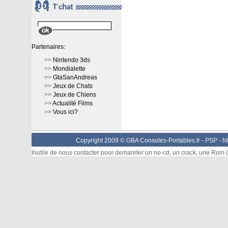
Partenaires:
>>
Nintendo 3ds
>>
Mondialette
>>
GtaSanAndreas
>>
Jeux de Chats
>>
Jeux de Chiens
>>
Actualité Films
>>
Vous ici?
Copyright 2009 © GBA Consoles-Portables.fr -
PSP
-
N
Inutile de nous contacter pour demander un no-cd, un crack, une Rom (