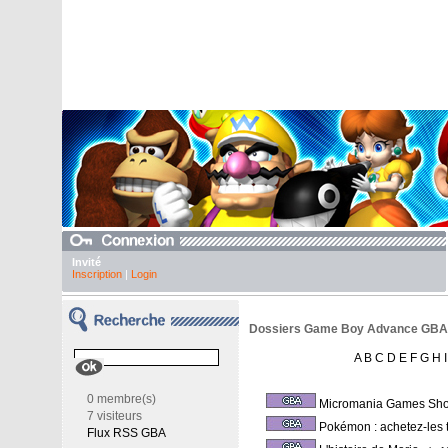
Invité
Inscription
|
Login
Dossiers Game Boy Advance GBA - 
A
B
C
D
E
F
G
H
I
0 membre(s)
Micromania Games Sh
7 visiteurs
Pokémon : achetez-les 
Flux RSS GBA