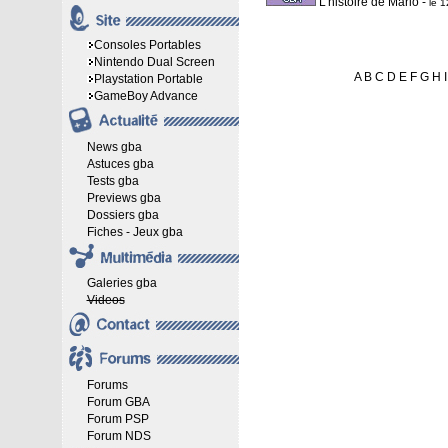
L'histoire de Mario
-
le 
Consoles Portables
Nintendo Dual Screen
A
B
C
D
E
F
G
H
I
Playstation Portable
GameBoy Advance
News gba
Astuces gba
Tests gba
Previews gba
Dossiers gba
Fiches - Jeux gba
Galeries gba
Videos
Forums
Forum GBA
Forum PSP
Forum NDS